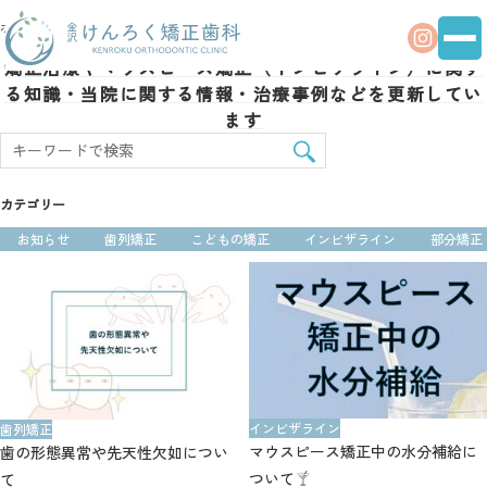
ホーム
むし歯
矯正治療やマウスピース矯正（インビザライン）に関す
る
知識・当院に関する情報・治療事例などを更新してい
ます
カテゴリー
お知らせ
歯列矯正
こどもの矯正
インビザライン
部分矯正
インビザライン
歯列矯正
マウスピース矯正中の水分補給に
歯の形態異常や先天性欠如につい
ついて
て