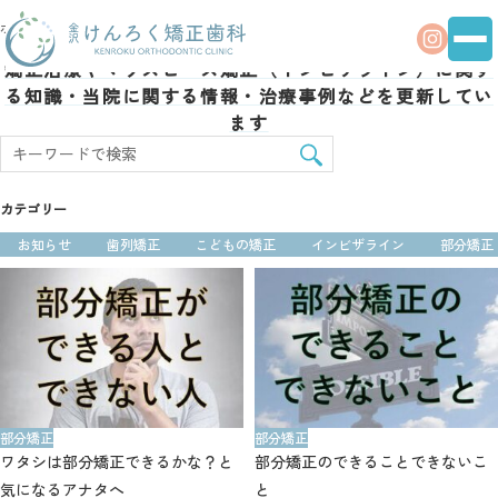
ホーム
限定的な矯正
矯正治療やマウスピース矯正（インビザライン）に関す
る
知識・当院に関する情報・治療事例などを更新してい
ます
カテゴリー
お知らせ
歯列矯正
こどもの矯正
インビザライン
部分矯正
部分矯正
部分矯正
ワタシは部分矯正できるかな？と
部分矯正のできることできないこ
気になるアナタへ
と