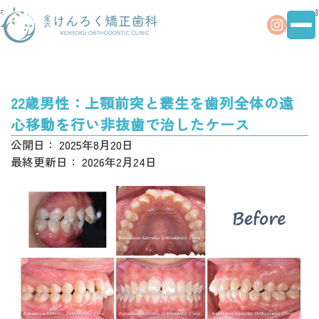
ホー
治療事
22歳男性：上顎前突と叢生を歯列全体の遠心移動を行い非抜歯で治
ム
例
したケース
22歳男性：上顎前突と叢生を歯列全体の遠
心移動を行い非抜歯で治したケース
公開日：
2025年8月20日
最終更新日：
2026年2月24日