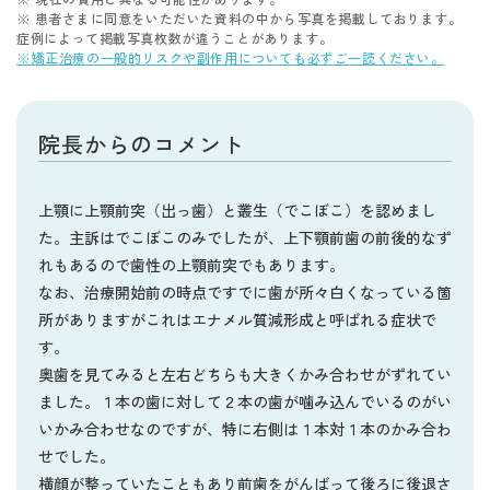
※ 患者さまに同意をいただいた資料の中から写真を掲載しております。
症例によって掲載写真枚数が違うことがあります。
※矯正治療の一般的リスクや副作用についても必ずご一読ください。
院長からのコメント
上顎に上顎前突（出っ歯）と叢生（でこぼこ）を認めまし
た。主訴はでこぼこのみでしたが、上下顎前歯の前後的なず
れもあるので歯性の上顎前突でもあります。
なお、治療開始前の時点ですでに歯が所々白くなっている箇
所がありますがこれはエナメル質減形成と呼ばれる症状で
す。
奥歯を見てみると左右どちらも大きくかみ合わせがずれてい
ました。１本の歯に対して２本の歯が噛み込んでいるのがい
いかみ合わせなのですが、特に右側は１本対１本のかみ合わ
せでした。
横顔が整っていたこともあり前歯をがんばって後ろに後退さ