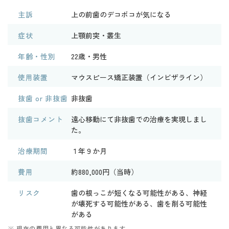
主訴
上の前歯のデコボコが気になる
症状
上顎前突・叢生
年齢・性別
22歳・男性
使用装置
マウスピース矯正装置（インビザライン）
抜歯 or 非抜歯
非抜歯
抜歯コメント
遠心移動にて非抜歯での治療を実現しまし
た。
治療期間
１年９か月
費用
約880,000円（当時）
リスク
歯の根っこが短くなる可能性がある、神経
が壊死する可能性がある、歯を削る可能性
がある
※ 現在の費用と異なる可能性があります。