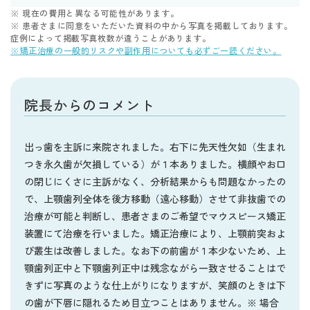
※ 現在の費用と異なる可能性があります。
※ 患者さまに同意をいただいた資料の中から写真を掲載しております。
症例によって掲載写真枚数が違うことがあります。
※矯正治療の一般的リスクや副作用についても必ずご一読ください。
院長からのコメント
出っ歯を主訴に来院されました。右下に先天性欠如（生まれ
つき永久歯が欠損している）が１本ありました。横顔やお口
の閉じにくさに主訴がなく、分析結果からも問題なかったの
で、上顎歯列全体を後方移動（遠心移動）させて非抜歯での
治療が可能と判断し、患者さまのご希望でマウスピース矯正
装置にて治療を行いました。矯正治療により、上顎前突およ
び叢生は改善しました。なお下の前歯が１本少ないため、上
顎歯列正中と下顎歯列正中は残念ながら一致させることはで
きずに写真のような仕上がりになりますが、笑顔のときは下
の歯が下唇に隠れるため目立つことはありません。※ 場合