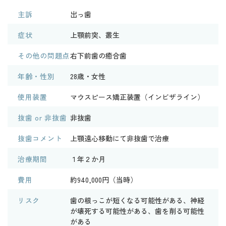
主訴
出っ歯
症状
上顎前突、叢生
その他の問題点
右下前歯の癒合歯
年齢・性別
28歳・女性
使用装置
マウスピース矯正装置（インビザライン）
抜歯 or 非抜歯
非抜歯
抜歯コメント
上顎遠心移動にて非抜歯で治療
治療期間
１年２か月
費用
約940,000円（当時）
リスク
歯の根っこが短くなる可能性がある、神経
が壊死する可能性がある、歯を削る可能性
がある