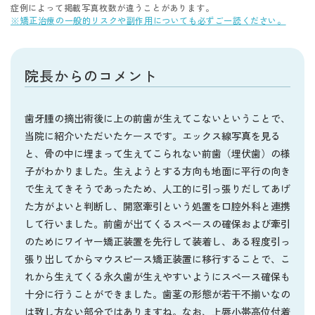
症例によって掲載写真枚数が違うことがあります。
※矯正治療の一般的リスクや副作用についても必ずご一読ください。
院長からのコメント
歯牙腫の摘出術後に上の前歯が生えてこないということで、
当院に紹介いただいたケースです。エックス線写真を見る
と、骨の中に埋まって生えてこられない前歯（埋伏歯）の様
子がわかりました。生えようとする方向も地面に平行の向き
で生えてきそうであったため、人工的に引っ張りだしてあげ
た方がよいと判断し、開窓牽引という処置を口腔外科と連携
して行いました。前歯が出てくるスペースの確保および牽引
のためにワイヤー矯正装置を先行して装着し、ある程度引っ
張り出してからマウスピース矯正装置に移行することで、こ
れから生えてくる永久歯が生えやすいようにスペース確保も
十分に行うことができました。歯茎の形態が若干不揃いなの
は致し方ない部分ではありますね。なお、上唇小帯高位付着