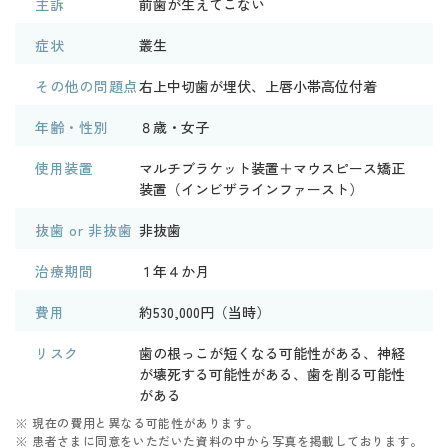
主訴
前歯が生えてこない
症状
叢生
その他の問題点
右上中切歯が埋伏、上唇小帯高位付着
年齢・性別
８歳・女子
使用装置
マルチブラケット装置＋マウスピース矯正
装置（インビザラインファースト）
抜歯 or 非抜歯
非抜歯
治療期間
１年４か月
費用
約530,000円（当時）
リスク
歯の根っこが短くなる可能性がある、神経
が壊死する可能性がある、歯を削る可能性
がある
※ 現在の費用と異なる可能性があります。
※ 患者さまに同意をいただいた資料の中から写真を掲載しております。